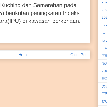
20
 Kuching dan Samarahan pada
20
5) berikutan peningkatan Indeks
20
ra(IPU) di kawasan berkenaan.
Eve
IC
jia 
一
Home
Older Post
下
假
六
最
奖
开
得