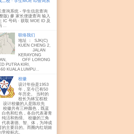
二校 · 学生MOE ID查询系
长查询系统 - 学生信息查询
整版) 📘 家长便捷查询 输入
 IC 号码 · 获取 MOE ID 及
...
联络我们
地址 ： SJK(C)
KUEN CHENG 2,
JALAN
KERAYONG
MAN, OFF LORONG
ED PUTRA KIRI,
460 KUALA LUMPU...
校徽
设计年份是1953
年，至今已有50
年历史。 当时的
校长为林宝权校
。 设计校徽的人是陈欣先
。 校徽共有三种颜色，既蓝
、白色和红色，各自代表著青
、纯洁和热情。 校徽的三角
，代表著德、智、体，为坤成
育的主要目的。而圈内红胡姬
为学校标志。