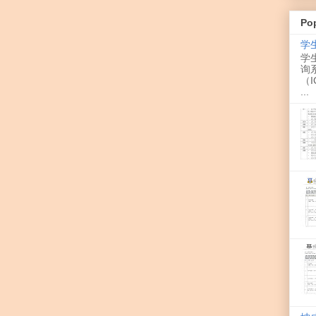
Po
学
学
询
（I
...