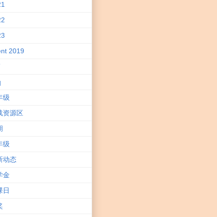
21
22
23
nt 2019
T
q
年级
载资源区
期
年级
新动态
学金
课日
奖