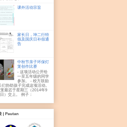
课外活动宗旨
家长日，坤二行特
假及国庆日补假通
告
中秋节亲子环保灯
笼创作比赛
- 这项活动公开给
一至五年级的同学
参加。 - 校方鼓励
长们协助孩子完成这项活动。
 灯笼最迟于星期三（2014年9
3日）交上。 例子：
 | Pautan