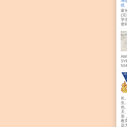
坤成
统
家
(完
学生
密码 
A
SY
50
长
生
色
天
形
教
花