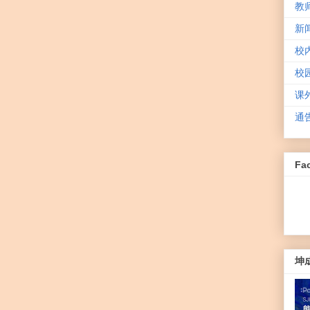
教
新
校
校
课
通
Fa
坤