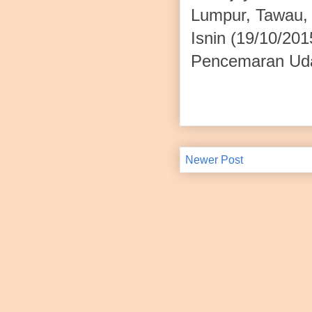
Lumpur, Tawau,
Isnin (19/10/201
Pencemaran Uda
Newer Post