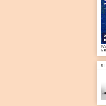
熊
ME
E 