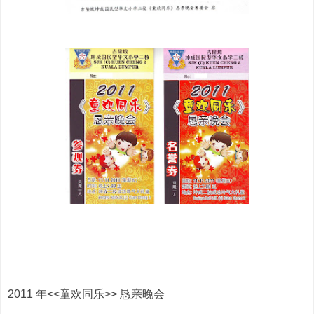
2011 年<<童欢同乐>> 恳亲晚会