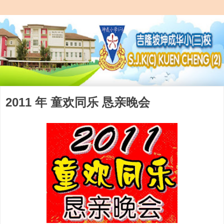
2011 年 童欢同乐 恳亲晚会